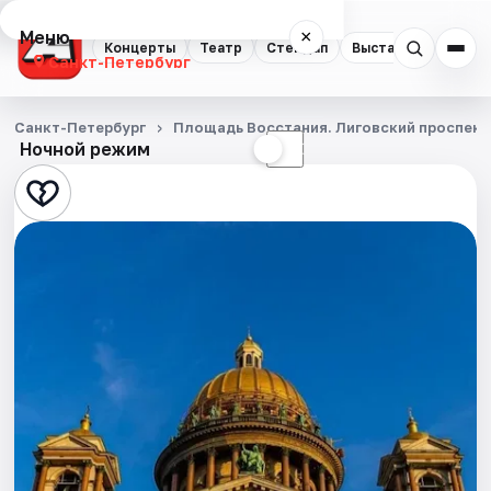
Меню
×
Концерты
Театр
Стендап
Выставки
Квест
Санкт-Петербург
Концерты
Санкт-Петербург
Площадь Восстания. Лиговский проспект
Ночной режим
☀
☾
Театр
Стендап
Выставки
Квесты
Экскурсии
Спорт
События