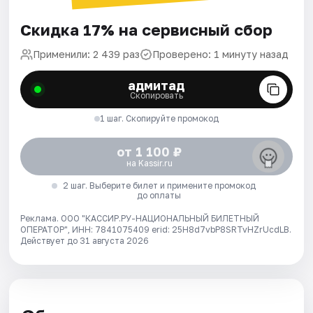
Скидка 17% на сервисный сбор
Применили: 2 439 раз
Проверено: 1 минуту назад
адмитад
Скопировать
1 шаг. Скопируйте промокод
от 1 100 ₽
на Kassir.ru
2 шаг. Выберите билет и примените промокод
до оплаты
Реклама. ООО "КАССИР.РУ-НАЦИОНАЛЬНЫЙ БИЛЕТНЫЙ
ОПЕРАТОР", ИНН: 7841075409 erid: 25H8d7vbP8SRTvHZrUcdLB.
Действует до 31 августа 2026