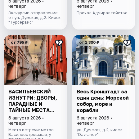
6 августа 2026 •
6 августа 2026 •
Финскому заливу
четверг
четверг
Экскурсии отправление
Причал Адмиралтейство
от ул. Думская, д.2. Киоск
"Турсервис"
от 795 ₽
от 1 300 ₽
ВАСИЛЬЕВСКИЙ
Весь Кронштадт за
ИЗНУТРИ: ДВОРЫ,
один день: Морской
ПАРАДНЫЕ И
собор, море и
ТАЙНЫЕ МЕСТА
корабли
ОСТРОВА
6 августа 2026 •
6 августа 2026 •
четверг
четверг
Место встречи: метро
ул. Думская, д.2, киоск
Василеостровская, у
"Davranov"