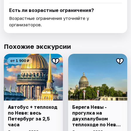
Есть ли возрастные ограничения?
Возрастные ограничения уточняйте у
организаторов.
Похожие экскурсии
от 1 900 ₽
Автобус + теплоход
Берега Невы -
по Неве: весь
прогулка на
Петербург за 2,5
двухпалубном
часа
теплоходе по Неве
с подходом к