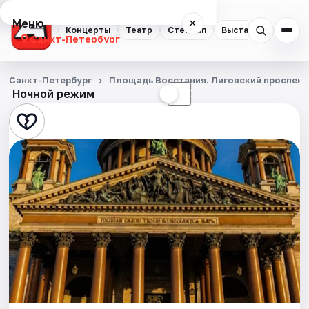
Меню
×
Концерты
Театр
Стендап
Выставки
Квест
Санкт-Петербург
Концерты
Санкт-Петербург
Площадь Восстания. Лиговский проспект
Ночной режим
☀
☾
Театр
Стендап
Выставки
Квесты
Экскурсии
Спорт
События