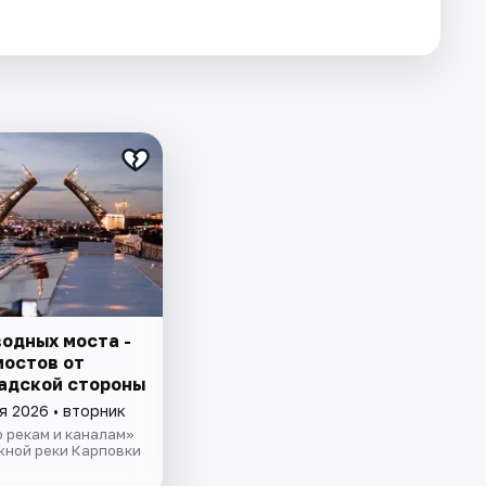
водных моста -
мостов от
адской стороны
я 2026 • вторник
 рекам и каналам»
жной реки Карповки