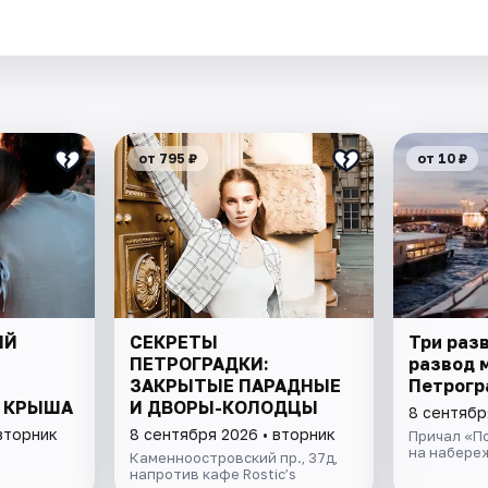
.
от 795 ₽
от 10 ₽
ИЙ
СЕКРЕТЫ
Три раз
ПЕТРОГРАДКИ:
развод 
ЗАКРЫТЫЕ ПАРАДНЫЕ
Петрогр
 КРЫША
И ДВОРЫ-КОЛОДЦЫ
8 сентябр
вторник
8 сентября 2026 • вторник
Причал «По
на набере
Каменноостровский пр., 37д,
напротив кафе Rostic’s