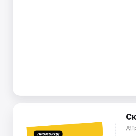
Города
Площадки
Артисты
Рейтинги
Ск
П
ПРОМОКОД