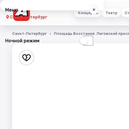
Меню
×
Концерты
Театр
С
Санкт-Петербург
Концерты
Санкт-Петербург
Площадь Восстания. Лиговский просп
Ночной режим
☀
☾
Театр
Стендап
Выставки
Квесты
Экскурсии
Спорт
События