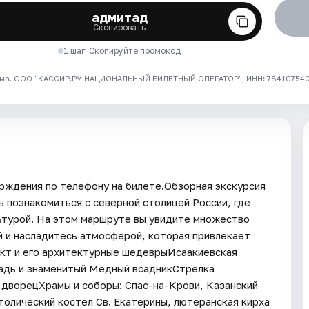
адмитад
Скопировать
1 шаг. Скопируйте промокод
ма. ООО "КАССИР.РУ-НАЦИОНАЛЬНЫЙ БИЛЕТНЫЙ ОПЕРАТОР", ИНН: 7841075409
рждения по телефону на билете.Обзорная экскурсия
 познакомиться с северной столицей России, где
льтурой. На этом маршруте вы увидите множество
 и насладитесь атмосферой, которая привлекает
ект и его архитектурные шедеврыИсаакиевская
адь и знаменитый Медный всадникСтрелка
 дворецХрамы и соборы: Спас-на-Крови, Казанский
толический костёл Св. Екатерины, лютеранская кирха