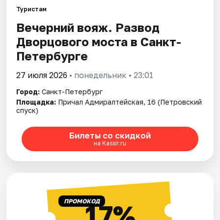
Туристам
Вечерний вояж. Развод
Города
Дворцового моста в Санкт-
Площадки
Петербурге
Артисты
27 июля 2026
• понедельник • 23:01
Город:
Санкт-Петербург
Рейтинги
Площадка:
Причал Адмиралтейская, 16 (Петровский
спуск)
Билеты со скидкой
на Kassir.ru
ПРОМОКОД
17%