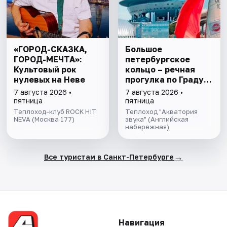
«ГОРОД-СКАЗКА,
Большое
ГОРОД-МЕЧТА»:
петербургское
Культовый рок
кольцо – речная
нулевых на Неве
прогулка пo Граду
на Неве с
7 августа 2026 •
7 августа 2026 •
авторской
пятница
пятница
экскурсией и живой
Теплоход-клуб ROCK HIT
Теплоход "Акватория
NEVA (Москва 177)
музыкой в тёплом
звука" (Английская
набережная)
салоне теплохода
→
Все туристам в Санкт-Петербурге
Навигация