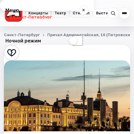
Меню
×
Концерты
Театр
Стендап
Выставки
Квест
Санкт-Петербург
Концерты
Санкт-Петербург
Причал Адмиралтейская, 16 (Петровский 
Ночной режим
☀
☾
Театр
Стендап
Выставки
Квесты
Экскурсии
Спорт
События