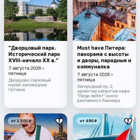
"Дворцовый парк.
Must have Питера:
Исторический парк
панорама с высоты
XVIII-начало XX в."
и дворы, парадные и
коммуналка
7 августа 2026 •
пятница
7 августа 2026 •
пятница
Дворцово-парковый
музей-заповедник
Загородный пр. 2,
Гатчина
ориентир напротив кафе
"Люди любят" около
рекламного баннера
от 1 500 ₽
от 490 ₽