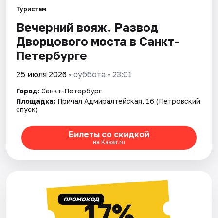
Туристам
Вечерний вояж. Развод
Города
Дворцового моста в Санкт-
Площадки
Петербурге
Артисты
25 июля 2026
• суббота • 23:01
Город:
Санкт-Петербург
Рейтинги
Площадка:
Причал Адмиралтейская, 16 (Петровский
спуск)
Билеты со скидкой
на Kassir.ru
ПРОМОКОД
17%