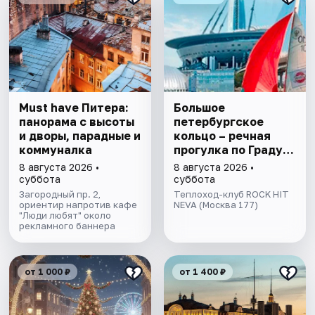
Must have Питера:
Большое
панорама с высоты
петербургское
и дворы, парадные и
кольцо – речная
коммуналка
прогулка пo Граду
на Неве с
8 августа 2026 •
8 августа 2026 •
авторской
суббота
суббота
экскурсией и живой
Загородный пр. 2,
Теплоход-клуб ROCK HIT
ориентир напротив кафе
музыкой в тёплом
NEVA (Москва 177)
"Люди любят" около
салоне теплохода
рекламного баннера
от 1 000 ₽
от 1 400 ₽