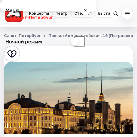
Меню
×
Концерты
Театр
Стендап
Выставки
Квест
Санкт-Петербург
Концерты
Санкт-Петербург
Причал Адмиралтейская, 16 (Петровский 
Ночной режим
☀
☾
Театр
Стендап
Выставки
Квесты
Экскурсии
Спорт
События