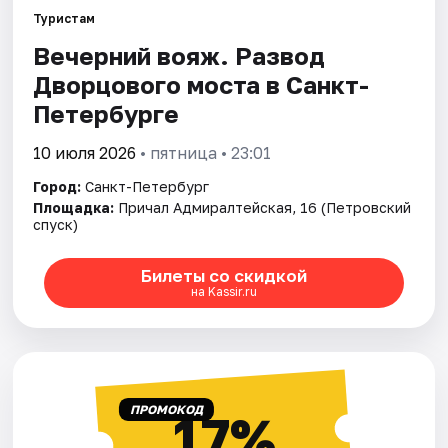
Туристам
Вечерний вояж. Развод
Города
Дворцового моста в Санкт-
Площадки
Петербурге
Артисты
10 июля 2026
• пятница • 23:01
Город:
Санкт-Петербург
Рейтинги
Площадка:
Причал Адмиралтейская, 16 (Петровский
спуск)
Билеты со скидкой
на Kassir.ru
ПРОМОКОД
17%