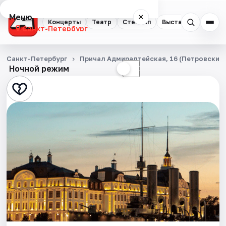
Меню
×
Концерты
Театр
Стендап
Выставки
Квест
Санкт-Петербург
Концерты
Санкт-Петербург
Причал Адмиралтейская, 16 (Петровский 
Ночной режим
☀
☾
Театр
Стендап
Выставки
Квесты
Экскурсии
Спорт
События