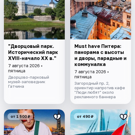
"Дворцовый парк.
Must have Питера:
Исторический парк
панорама с высоты
XVIII-начало XX в."
и дворы, парадные и
коммуналка
7 августа 2026 •
пятница
7 августа 2026 •
пятница
Дворцово-парковый
музей-заповедник
Загородный пр. 2,
Гатчина
ориентир напротив кафе
"Люди любят" около
рекламного баннера
от 1 500 ₽
от 490 ₽