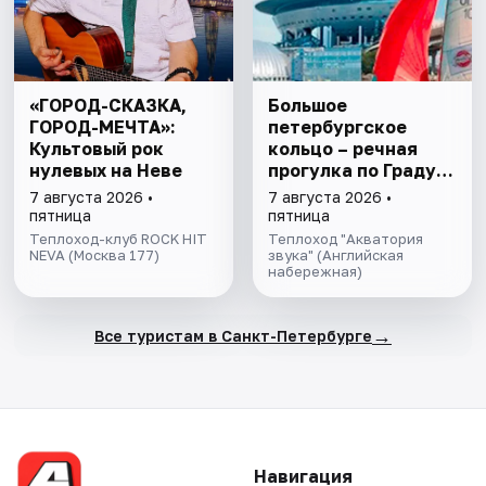
«ГОРОД-СКАЗКА,
Большое
ГОРОД-МЕЧТА»:
петербургское
Культовый рок
кольцо – речная
нулевых на Неве
прогулка пo Граду
на Неве с
7 августа 2026 •
7 августа 2026 •
авторской
пятница
пятница
экскурсией и живой
Теплоход-клуб ROCK HIT
Теплоход "Акватория
NEVA (Москва 177)
музыкой в тёплом
звука" (Английская
набережная)
салоне теплохода
→
Все туристам в Санкт-Петербурге
Навигация