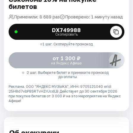
билетов
Применили: 8 689 раз
Проверено: 1 минуту назад
DX749988
Скопировать
1 шаг. Скопируйте промокод
от 1 300 ₽
на Яндекс Афише
2 шаг. Выберите билет и примените промокод
до оплаты
Реклама. ООО "ЯНДЕКС МУЗЫКА", ИНН: 9705121040 erid:
25H8d7vbP8SRTvHZrUcdLB
Действует до 30 сентября 2026
при покупке билетов от 3 000 ₽ на это мероприятие на Яндекс
Афише!
Об экскурсии