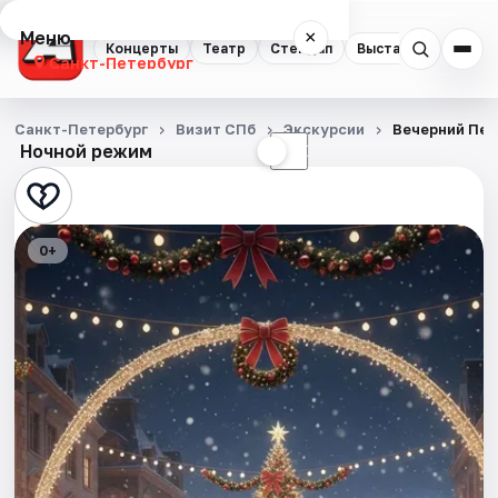
Меню
×
Концерты
Театр
Стендап
Выставки
Квест
Санкт-Петербург
Концерты
Санкт-Петербург
Визит СПб
Экскурсии
Вечерний Пет
Ночной режим
☀
☾
Театр
Стендап
0+
Выставки
Квесты
Экскурсии
Спорт
События