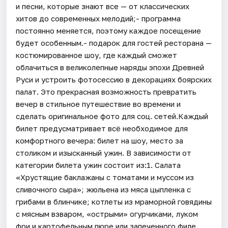
и песни, которые знают все — от классических
хитов до современных мелодий;- программа
постоянно меняется, поэтому каждое посещение
будет особенным.- подарок для гостей ресторана —
костюмированное шоу, где каждый сможет
облачиться в великолепные наряды эпохи Древней
Руси и устроить фотосессию в декорациях боярских
палат. Это прекрасная возможность превратить
вечер в стильное путешествие во времени и
сделать оригинальное фото для соц. сетей.Каждый
билет предусматривает всё необходимое для
комфортного вечера: билет на шоу, место за
столиком и изысканный ужин. В зависимости от
категории билета ужин состоит из:1. Салата
«Хрустящие баклажаны с томатами и муссом из
сливочного сыра»; жюльена из мяса цыпленка с
грибами в блинчике; котлеты из мраморной говядины
с мясным взваром, «острыми» огурчиками, луком
фри и картофельным пюре или запеченного филе