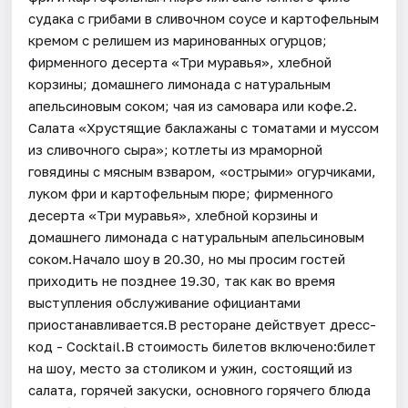
судака с грибами в сливочном соусе и картофельным
кремом с релишем из маринованных огурцов;
фирменного десерта «Три муравья», хлебной
корзины; домашнего лимонада с натуральным
апельсиновым соком; чая из самовара или кофе.2.
Салата «Хрустящие баклажаны с томатами и муссом
из сливочного сыра»; котлеты из мраморной
говядины с мясным взваром, «острыми» огурчиками,
луком фри и картофельным пюре; фирменного
десерта «Три муравья», хлебной корзины и
домашнего лимонада с натуральным апельсиновым
соком.Начало шоу в 20.30, но мы просим гостей
приходить не позднее 19.30, так как во время
выступления обслуживание официантами
приостанавливается.В ресторане действует дресс-
код - Cocktail.В стоимость билетов включено:билет
на шоу, место за столиком и ужин, состоящий из
салата, горячей закуски, основного горячего блюда