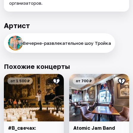
организаторов.
Артист
Вечерне-развлекательное шоу Тройка
Похожие концерты
от 1 500 ₽
от 700 ₽
#В_свечах:
Atomic Jam Band