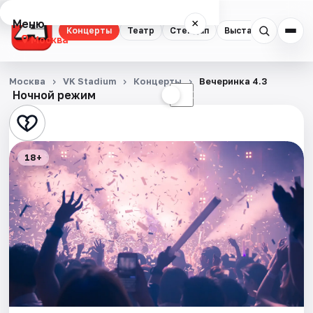
Меню
×
Концерты
Театр
Стендап
Выставки
Квест
Москва
Концерты
Москва
VK Stadium
Концерты
Вечеринка 4.3
Ночной режим
☀
☾
Театр
Стендап
18+
Выставки
Квесты
Экскурсии
Спорт
События