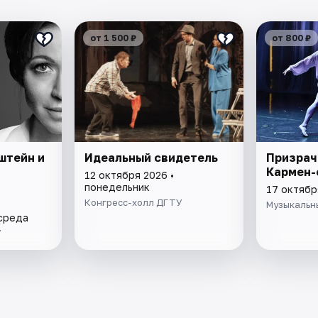
от 1 500 ₽
от 800 ₽
штейн и
Идеальный свидетель
Призрач
Кармен-
12 октября 2026 •
понедельник
17 октябр
Конгресс-холл ДГТУ
Музыкальн
 среда
У