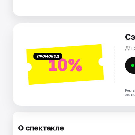
Города
Площадки
Сэ
Артисты
П
ПРОМОКОД
10%
Рейтинги
Рекла
это м
О спектакле