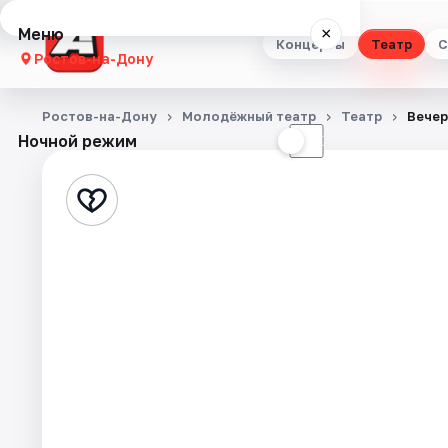
Меню
×
Концерты
Театр
С
Ростов-на-Дону
Концерты
Ростов-на-Дону
Молодёжный театр
Театр
Вечер
Ночной режим
☀
☾
Театр
Стендап
Выставки
Квесты
Экскурсии
Спорт
События