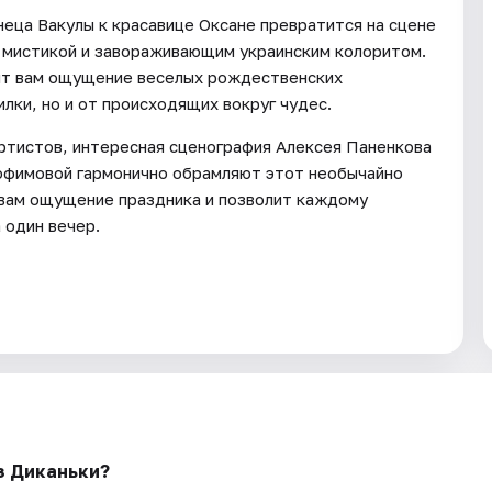
неца Вакулы к красавице Оксане превратится на сцене
, мистикой и завораживающим украинским колоритом.
рит вам ощущение веселых рождественских
илки, но и от происходящих вокруг чудес.
ртистов, интересная сценография Алексея Паненкова
рофимовой гармонично обрамляют этот необычайно
 вам ощущение праздника и позволит каждому
 один вечер.
з Диканьки?