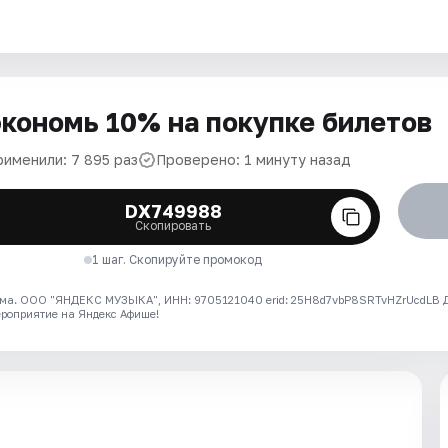
кономь 10% на покупке билетов
рименили: 7 895 раз
Проверено: 1 минуту назад
DX749988
Скопировать
1 шаг. Скопируйте промокод
ма. ООО "ЯНДЕКС МУЗЫКА", ИНН: 9705121040 erid: 25H8d7vbP8SRTvHZrUcdLB
ероприятие на Яндекс Афише!