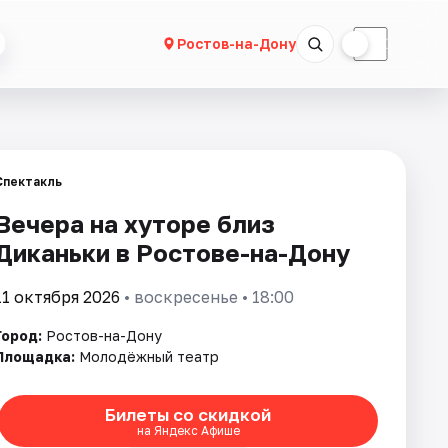
☀
☾
Ростов-на-Дону
Спектакль
Вечера на хуторе близ
Диканьки в Ростове-на-Дону
11 октября 2026
• воскресенье • 18:00
Город:
Ростов-на-Дону
Площадка:
Молодёжный театр
Билеты со скидкой
на Яндекс Афише