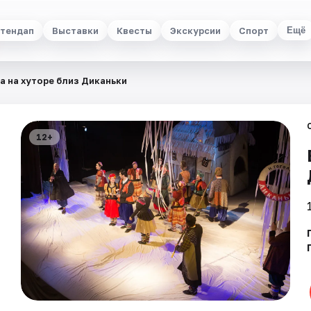
тендап
Выставки
Квесты
Экскурсии
Спорт
Ещё
а на хуторе близ Диканьки
12+