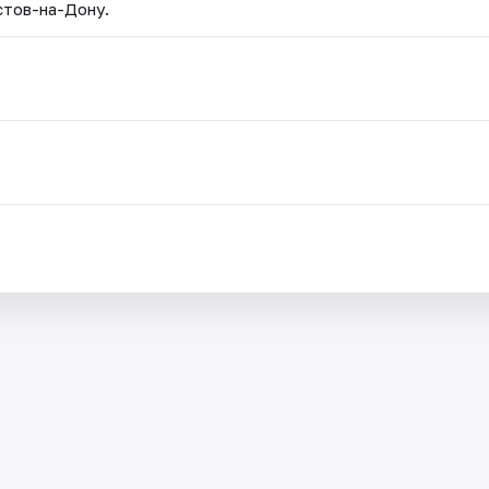
стов-на-Дону.
.