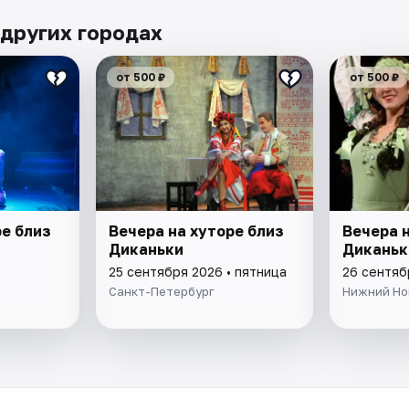
 других городах
от 500 ₽
от 500 ₽
ре близ
Вечера на хуторе близ
Вечера н
Диканьки
Диканьк
25 сентября 2026 • пятница
26 сентяб
Санкт-Петербург
Нижний Но