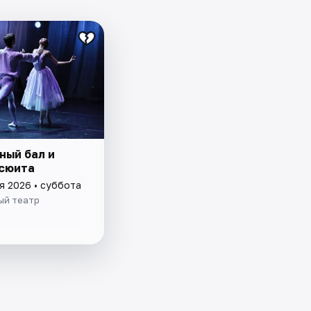
ный бал и
сюита
я 2026 • суббота
ый театр