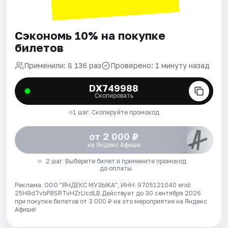
Сэкономь 10% на покупке
билетов
Применили: 8 136 раз
Проверено: 1 минуту назад
DX749988
Скопировать
1 шаг. Скопируйте промокод
от 2 000 ₽
на Яндекс Афише
2 шаг. Выберите билет и примените промокод
до оплаты
Реклама. ООО "ЯНДЕКС МУЗЫКА", ИНН: 9705121040 erid:
25H8d7vbP8SRTvHZrUcdLB
Действует до 30 сентября 2026
при покупке билетов от 3 000 ₽ на это мероприятие на Яндекс
Афише!