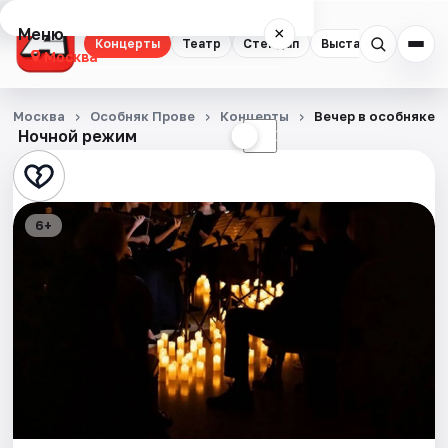
Меню
×
Концерты
Театр
Стендап
Выставки
Квест
Москва
Концерты
Москва
Особняк Прове
Концерты
Вечер в особняке:
Ночной режим
☀
☾
Театр
Стендап
6+
Выставки
Квесты
Экскурсии
Спорт
События