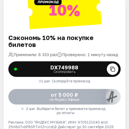
ПРОМОКОД
10%
Сэкономь 10% на покупке
билетов
Применили: 8 333 раз
Проверено: 1 минуту назад
DX749988
Скопировать
1 шаг. Скопируйте промокод
от 5 000 ₽
на Яндекс Афише
2 шаг. Выберите билет и примените промокод
до оплаты
Реклама. ООО "ЯНДЕКС МУЗЫКА", ИНН: 9705121040 erid:
25H8d7vbP8SRTvHZrUcdLB
Действует до 30 сентября 2026