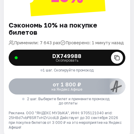
Сэкономь 10% на покупке
билетов
Применили: 7 643 раз
Проверено: 1 минуту назад
DX749988
Скопировать
1 шаг. Скопируйте промокод
от 1 800 ₽
на Яндекс Афише
2 шаг. Выберите билет и примените промокод
до оплаты
Реклама. ООО "ЯНДЕКС МУЗЫКА", ИНН: 9705121040 erid:
25H8d7vbP8SRTvHZrUcdLB
Действует до 30 сентября 2026
при покупке билетов от 3 000 ₽ на это мероприятие на Яндекс
Афише!