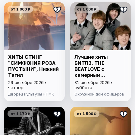
от 1 000 ₽
от 1 000 ₽
ХИТЫ СТИНГ
Лучшие хиты
"СИМФОНИЯ РОЗА
БИТЛЗ. THE
ПУСТЫНИ", Нижний
BEATLOVE с
Тагил
камерным
оркестром.
29 октября 2026 •
31 октября 2026 •
Екатеринбург
четверг
суббота
Дворец культуры НТМК
Окружной дом офицеров
от 1 170 ₽
от 1 500 ₽