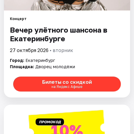
Города
Концерт
Вечер улëтного шансона в
Площадки
Екатеринбурге
Артисты
27 октября 2026
• вторник
Рейтинги
Город:
Екатеринбург
Площадка:
Дворец молодёжи
Билеты со скидкой
на Яндекс Афише
ПРОМОКОД
10%