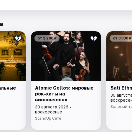
.
а
от 1 200 ₽
от 3 300 ₽
альные
Atomic Cellos: мировые
Sati Eth
рок-хиты на
30 августа
виолончелях
воскресе
Зеленый т
30 августа 2026 •
воскресенье
StandUp Cafe