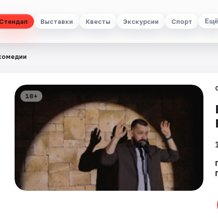
Стендап
Выставки
Квесты
Экскурсии
Спорт
Ещё
 комедии
18+