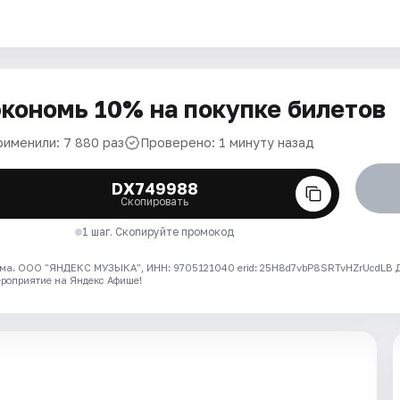
кономь 10% на покупке билетов
рименили: 7 880 раз
Проверено: 1 минуту назад
DX749988
Скопировать
1 шаг. Скопируйте промокод
ма. ООО "ЯНДЕКС МУЗЫКА", ИНН: 9705121040 erid: 25H8d7vbP8SRTvHZrUcdLB
ероприятие на Яндекс Афише!