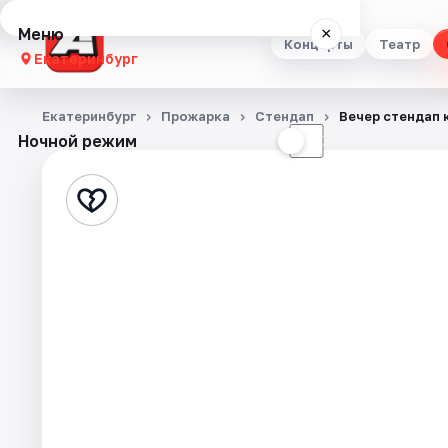
Меню
×
Концерты
Театр
Екатеринбург
Концерты
Екатеринбург
Прожарка
Стендап
Вечер стендап
Ночной режим
☀
☾
Театр
Стендап
Выставки
Квесты
Экскурсии
Спорт
События