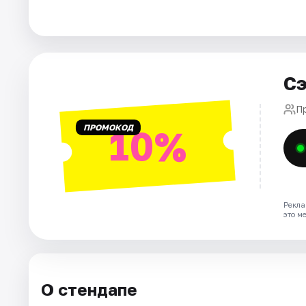
Города
Площадки
Сэ
Артисты
П
ПРОМОКОД
10%
Рейтинги
Рекла
это м
О стендапе