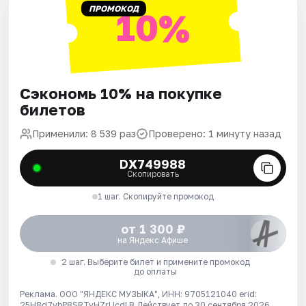
ПРОМОКОД
10%
Сэкономь 10% на покупке
билетов
Применили: 8 539 раз
Проверено: 1 минуту назад
DX749988
Скопировать
1 шаг. Скопируйте промокод
от 1 300 ₽
на Яндекс Афише
2 шаг. Выберите билет и примените промокод
до оплаты
Реклама. ООО "ЯНДЕКС МУЗЫКА", ИНН: 9705121040 erid:
25H8d7vbP8SRTvHZrUcdLB
Действует до 30 сентября 2026