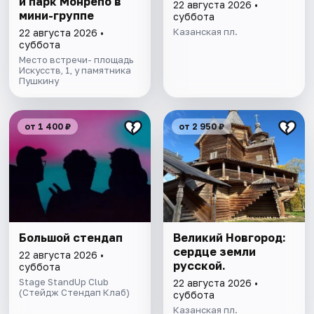
и парк Монрепо в
22 августа 2026 •
мини-группе
суббота
Казанская пл.
22 августа 2026 •
суббота
Место встречи- площадь
Искусств, 1, у памятника
Пушкину
от 1 400 ₽
от 2 950 ₽
Большой стендап
Великий Новгород:
сердце земли
22 августа 2026 •
русской.
суббота
Stage StandUp Club
22 августа 2026 •
(Стейдж Стендап Клаб)
суббота
Казанская пл.