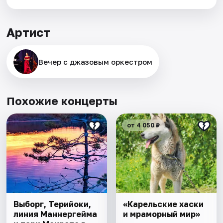
Артист
Вечер с джазовым оркестром
Похожие концерты
от 4 050 ₽
Выборг, Терийоки,
«Карельские хаски
линия Маннергейма
и мраморный мир»