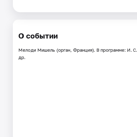
Города
Площадки
О событии
Артисты
Мелоди Мишель (орган, Франция). В программе: И. С. 
др.
Рейтинги