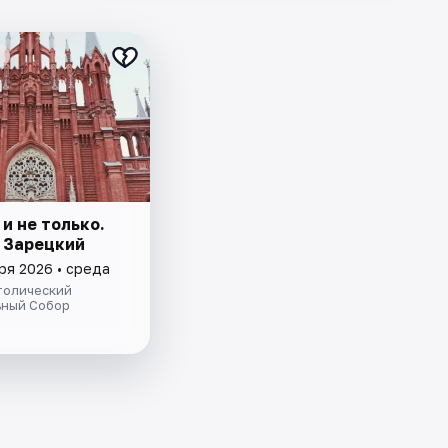
 и не только.
 Зарецкий
ря 2026 • среда
толический
ный Собор