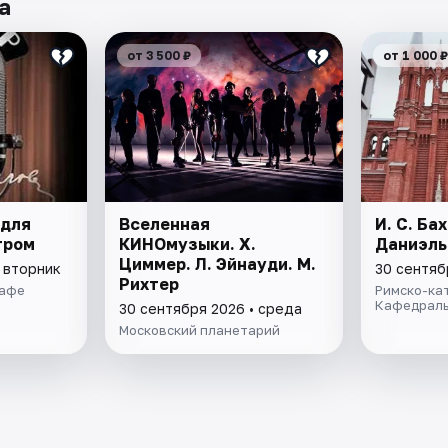
а
от 3 500 ₽
от 1 000 ₽
 для
Вселенная
И. С. Бах
тром
КИНОмузыки. Х.
Даниэль
Циммер. Л. Эйнауди. М.
 вторник
30 сентяб
Рихтер
кафе
Римско-ка
Кафедраль
30 сентября 2026 • среда
Московский планетарий