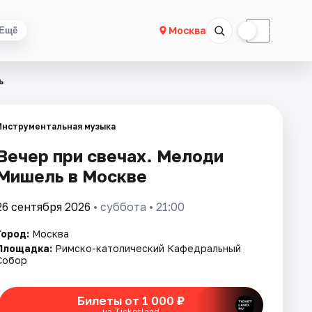
☀
☾
Москва
Ещё
ь
Инструментальная музыка
Вечер при свечах. Мелоди
Мишель в Москве
26 сентября 2026
• суббота • 21:00
Город:
Москва
Площадка:
Римско-католический Кафедральный
Собор
Билеты от 1 000 ₽
на Ticketland