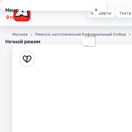
Меню
×
Концерты
Театр
Москва
Концерты
Москва
Римско-католический Кафедральный Собор
Ночной режим
☀
☾
Театр
Стендап
Выставки
Квесты
Экскурсии
Спорт
События