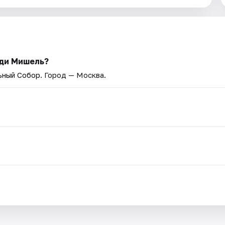
оди Мишель?
ьный Собор
. Город — Москва.
.