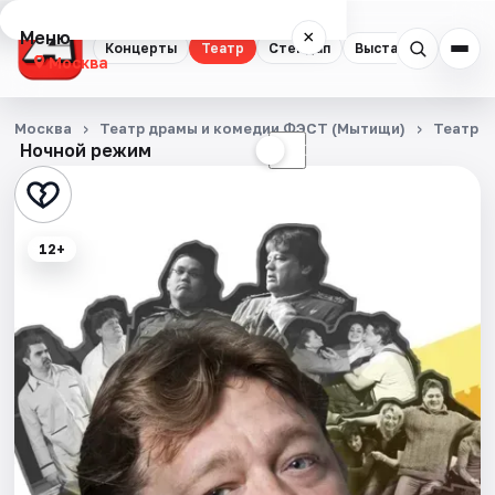
Меню
×
Концерты
Театр
Стендап
Выставки
Квест
Москва
Концерты
Москва
Театр драмы и комедии ФЭСТ (Мытищи)
Театр
Ночной режим
☀
☾
Театр
Стендап
12+
Выставки
Квесты
Экскурсии
Спорт
События