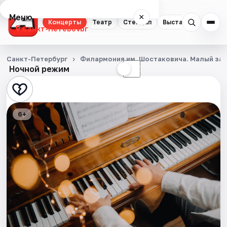
Меню
×
Концерты
Театр
Стендап
Выставки
Квест
Санкт-Петербург
Концерты
Санкт-Петербург
Филармония им. Шостаковича. Малый за
Ночной режим
☀
☾
Театр
Стендап
6+
Выставки
Квесты
Экскурсии
Спорт
События