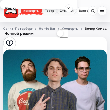
Меню
×
Концерты
Театр
Стендап
Выставки
Квест
Санкт-Петербург
Концерты
Санкт-Петербург
Homie Bar
Концерты
Вечер Комеди
Ночной режим
☀
☾
Театр
Стендап
Выставки
Квесты
Экскурсии
Спорт
События