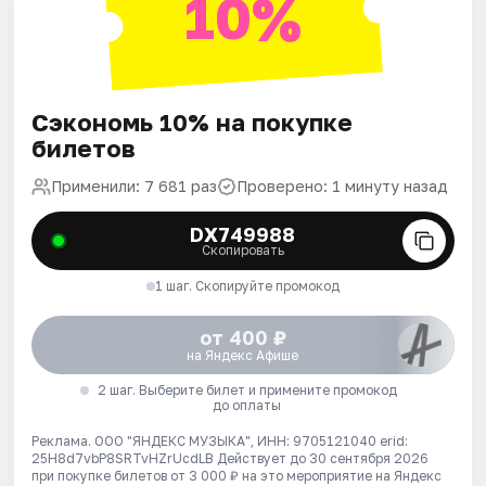
10%
Сэкономь 10% на покупке
билетов
Применили: 7 681 раз
Проверено: 1 минуту назад
DX749988
Скопировать
1 шаг. Скопируйте промокод
от 400 ₽
на Яндекс Афише
2 шаг. Выберите билет и примените промокод
до оплаты
Реклама. ООО "ЯНДЕКС МУЗЫКА", ИНН: 9705121040 erid:
25H8d7vbP8SRTvHZrUcdLB
Действует до 30 сентября 2026
при покупке билетов от 3 000 ₽ на это мероприятие на Яндекс