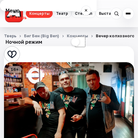
Меню
×
Концерты
Театр
Стендап
Выставки
Квест
Тверь
Концерты
Тверь
Биг Бен (Big Ben)
Концерты
Вечер колхозного 
Ночной режим
☀
☾
Театр
Стендап
16+
Выставки
Квесты
Экскурсии
Спорт
События