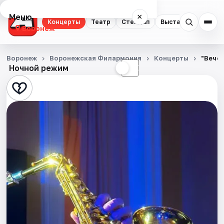
Меню
×
Концерты
Театр
Стендап
Выставки
Квест
Воронеж
Концерты
Воронеж
Воронежская Филармония
Концерты
"Вечер
Ночной режим
☀
☾
Театр
Стендап
Выставки
Квесты
Экскурсии
Спорт
События