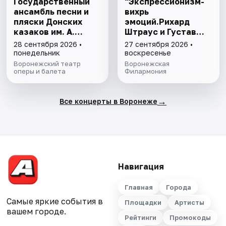
Государственный
"Экспрессионизм-
ансамбль песни и
вихрь
пляски Донских
эмоций.Рихард
казаков им. А.
Штраус и Густав
Квасова
Малер"
28 сентября 2026 •
27 сентября 2026 •
понедельник
воскресенье
Воронежский театр
Воронежская
оперы и балета
Филармония
→
Все концерты в Воронеже
Навигация
Главная
Города
Самые яркие события в
Площадки
Артисты
вашем городе.
Рейтинги
Промокоды