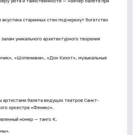
еру уюта и таинственности — «Вечер балета при
и акустика старинных стен подчеркнут богатство
 залам уникального архитектурного творения
нчик», «Шопениана», «Дон Кихот», музыкальные
ы артистами балета ведущих театров Санкт-
ого оркестра «Феникс».
вленный номер — танго К.
ины».