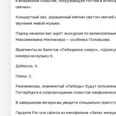
и волшебное событие, погружающее гостей в атмосф
свечах».
Концертный зал, украшенный мягким светом свечей 
звучания живой музыки.
Перед началом вас ждёт экскурсия по великолепным
Максимилиана Месмахера — особняка Половцова.
Фрагменты из балетов «Лебединое озеро», «Щелку
номера на музыку К.
Дебюсси, К.
Глюка, С.
Рахманинова, знаменитый «Лебедь» будут исполнен
Петербурга в сопровождении солистов симфоническ
В завершении вечера вы увидите специально пригото
Гарделя Por una cabeza из кинофильма «Запах женщ