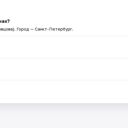
чах?
овцова)
. Город — Санкт-Петербург.
.