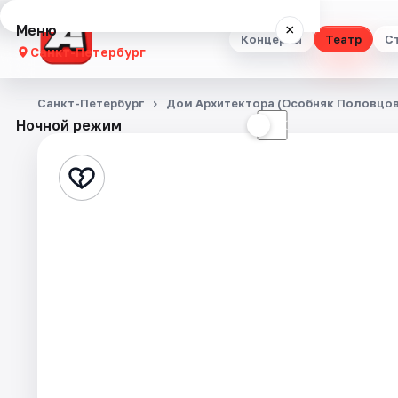
Меню
×
Концерты
Театр
С
Санкт-Петербург
Концерты
Санкт-Петербург
Дом Архитектора (Особняк Половцов
Ночной режим
☀
☾
Театр
Стендап
Выставки
Квесты
Экскурсии
Спорт
События