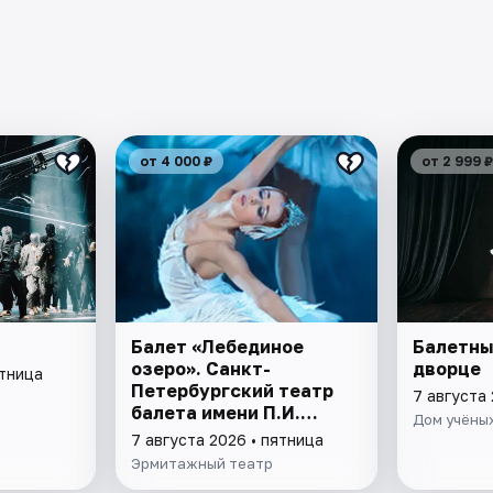
от 4 000 ₽
от 2 999 ₽
Балет «Лебединое
Балетны
озеро». Санкт-
дворце
ятница
Петербургский театр
7 августа 
балета имени П.И.
Дом учёных
Чайковского
7 августа 2026 • пятница
Эрмитажный театр