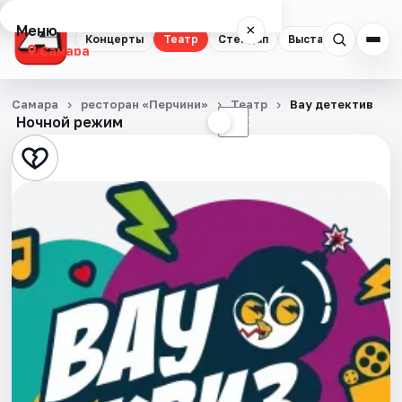
Меню
×
Концерты
Театр
Стендап
Выставки
Квест
Самара
Концерты
Самара
ресторан «Перчини»
Театр
Вау детектив
Ночной режим
☀
☾
Театр
Стендап
Выставки
Квесты
Экскурсии
Спорт
События