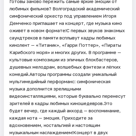
Готовы заново пережить самые яркие эмоции от
любимых фильмов? Волгоградский академический
симфонический оркестр под управлением Игоря
Демченко приглашает на концерт, где музыка кино
оживёт в новом формате!С первых звуков знакомых
саундтреков в памяти всплывут кадры любимых
кинолент — «Титаник», «Гарри Поттер», «Пираты
Карибского моря» и многих других. В программе —
культовые композиции из эпичных блокбастеров,
душевных мелодрам, волшебных фэнтези и лёгких
комедий.Авторы программы создали уникальный
мультимедийный перформанс: симфоническая
музыка дополнится зрелищными
видеоинсталляциями, которые буквально перенесут
зрителей в кадры любимых киношедевров.Это
будет вечер, где каждый аккорд — воспоминание,
каждая нота — эмоция. Приходите за
вдохновением, ностальгией и настоящим
музыкальным наслаждением!Концерт в двух