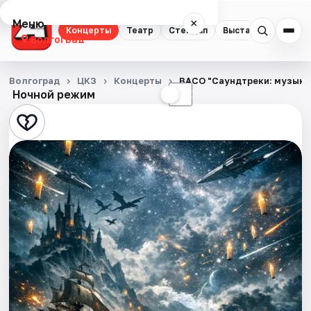
Меню
×
Концерты
Театр
Стендап
Выставки
Квест
Волгоград
Концерты
Волгоград
ЦКЗ
Концерты
ВАСО "Саундтреки: музыка
Ночной режим
☀
☾
Театр
Стендап
Выставки
Квесты
Экскурсии
Спорт
События