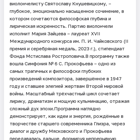
виолончелисту Святославу Кнушевицкому, –
глубокое, эмоционально насыщенное сочинение, в
котором сочетаются философская глубина и
лирическая искренность. Партию виолончели
исполнит Мария Зайцева – лауреат XVII
Международного конкурса им. П. И. Чайковского (II
премия и серебряная медаль, 2023 г.), стипендиат
Фонда Мстислава Ростроповича.В программу также
вошла Симфония № 6 С. Прокофьева – одно из
самых трагичных и философски глубоких
произведений композитора, завершённое в 1947
году и ставшее элегией жертвам Второй мировой
войны. Масштабный трёхчастный цикл сочетает
лирику, драматизм и мощную кульминацию, отражая
сложный дух эпохи.Программа наглядно
демонстрирует, как идеи и энергия, рождённые в
творчестве старшего современника Глиэра, через
диалог и дружбу Мясковского и Прокофьева
передавались дальше, формируя непрерывную