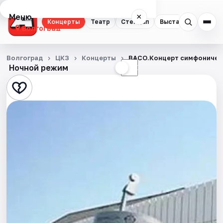
Меню
×
Концерты
Театр
Стендап
Выставки
Квест
Волгоград
Концерты
Волгоград
ЦКЗ
Концерты
ВАСО.Концерт симфоничес
Ночной режим
☀
☾
Театр
Стендап
Выставки
Квесты
Экскурсии
Спорт
События