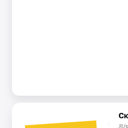
Города
Площадки
Артисты
Рейтинги
Ск
П