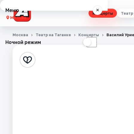
Меню
×
Концерты
Театр
Москва
Концерты
Москва
Театр на Таганке
Концерты
Василий Урие
Ночной режим
☀
☾
Театр
Стендап
Выставки
Квесты
Экскурсии
Спорт
События