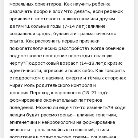
моральных ориентиров. Как научить ребенка
различать добро и зло? Что делать, если ребенок
проявляет жестокость к животным или другим
детям?Школьные годы (7-14 лет): влияние
социальной среды, буллинга и травматического
опыта. Как распознать первые признаки
психопатологических расстройств? Когда обычное
подростковое поведение переходит опасную
черту?Подростковый возраст (14-18 лет): кризис
идентичности, агрессия и поиск себя. Как говорить
с подростком о насилии, смерти и тёмных сторонах
мира? Роль родительского контроля и
доверия.Переход к взрослости (18-21 год):
формирование окончательных паттернов
поведения. Можно ли еще что-то изменить?В ходе
лекции будут рассмотрены:— влияние генетики,
эпигенетики и нейробиологии на формирование
личности— роль семейных отношений, стиля
воспитания и родительских травм— социальная