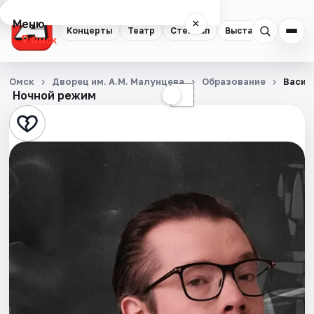
Меню
×
Концерты
Театр
Стендап
Выставки
Квест
Омск
Концерты
Омск
Дворец им. А.М. Малунцева
Образование
Васил
Ночной режим
☀
☾
Театр
Стендап
Выставки
Квесты
Экскурсии
Спорт
События