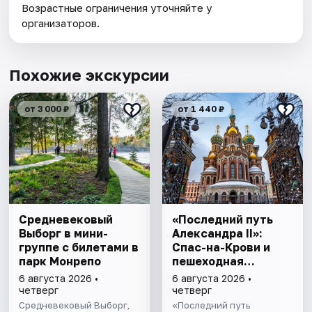
Возрастные ограничения уточняйте у
организаторов.
Похожие экскурсии
от 3 000 ₽
от 1 440 ₽
Cредневековый
«Последний путь
Выборг в мини-
Александра II»:
группе c билетами в
Спас-на-Крови и
парк Монрепо
пешеходная
прогулка
6 августа 2026 •
6 августа 2026 •
четверг
четверг
Средневековый Выборг,
«Последний путь