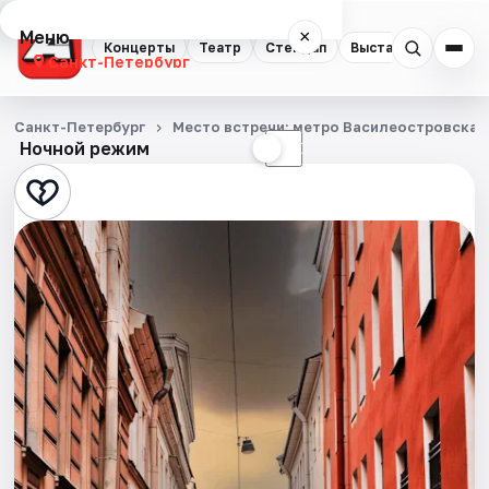
Меню
×
Концерты
Театр
Стендап
Выставки
Квест
Санкт-Петербург
Концерты
Санкт-Петербург
Место встречи: метро Василеостровская,
Ночной режим
☀
☾
Театр
Стендап
Выставки
Квесты
Экскурсии
Спорт
События