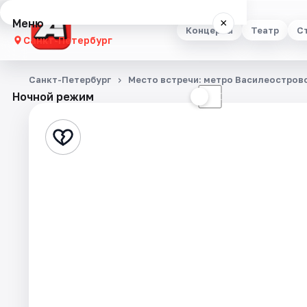
Меню
×
Концерты
Театр
С
Санкт-Петербург
Концерты
Санкт-Петербург
Место встречи: метро Василеостровс
Ночной режим
☀
☾
Театр
Стендап
Выставки
Квесты
Экскурсии
Спорт
События