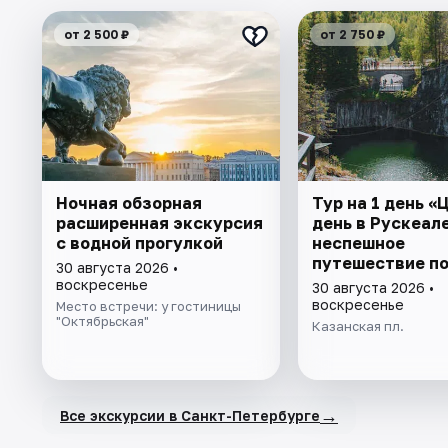
от 2 500 ₽
от 2 750 ₽
Ночная обзорная
Тур на 1 день «
расширенная экскурсия
день в Рускеале
с водной прогулкой
неспешное
путешествие п
30 августа 2026 •
мраморному чу
воскресенье
30 августа 2026 •
воскресенье
Место встречи: у гостиницы
"Октябрьская"
Казанская пл.
→
Все экскурсии в Санкт-Петербурге