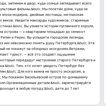
да, заглянем в двор, куда солнце заглядывает всего
 культовые фильмы.&bull; Мы посетим дома, куда не
и эпохи модерна, двойные лестницы, метлахская
ых веков. Увидите мансарды художников, старинные
тенах.&bull; Вы узнаете истории пуговичного короля,
ма острова — с квартирами площадью до семисот
 Репин и Рерих. Вы услышите городские легенды,
ез них невозможно понять душу Петербурга.&bull; Эта
ый не покажут на обзорных экскурсиях.Витражи,
тупает турист, — всё это создаёт ощущение
 которые передадут настроение старого Петербурга и
а:&bull; Тем, кто хочет увидеть Петербург без
ям.&bull; Для кого важна не просто экскурсия, а
ll; Мы покажем Васильевский остров по-домашнему
толп.Организационные детали:&bull; зарегистрируйте
проходит в любую погоду;&bull; дети до 7 лет