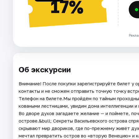
17%
Рекла
Об экскурсии
Внимание! После покупки зарегистрируйте билет у о
контакты и не сможем отправить точную точку встреч
Телефон на билете.Мы пройдём по тайным проходным
коваными лестницами, увидим дома интеллигенции и 
Во дворе духов загадаете желание — и поймете, по
острове.&bull; Секреты Васильевского острова спря
скрывают мир двориков, где по-прежнему живёт дух
мечтал превратить остров во «вторую Венецию» и к