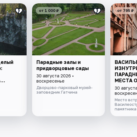
от 1 000 ₽
от 795 ₽
Целый
Парадные залы и
ВАСИЛЬ
:
придворцовые сады
ИЗНУТР
ПАРАДН
30 августа 2026 •
о
МЕСТА 
воскресенье
ду»
Дворцово-парковый музей-
30 августа
заповедник Гатчина
воскресе
Место встр
Василеостр
памятника