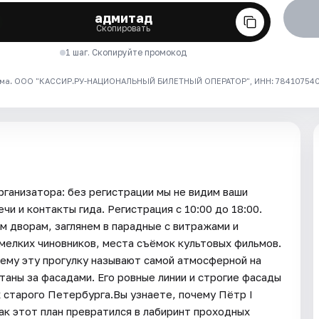
адмитад
Скопировать
1 шаг. Скопируйте промокод
ма. ООО "КАССИР.РУ-НАЦИОНАЛЬНЫЙ БИЛЕТНЫЙ ОПЕРАТОР", ИНН: 7841075409
рганизатора: без регистрации мы не видим ваши
и и контакты гида. Регистрация с 10:00 до 18:00.
 дворам, заглянем в парадные с витражами и
мелких чиновников, места съёмок культовых фильмов.
чему эту прогулку называют самой атмосферной на
таны за фасадами. Его ровные линии и строгие фасады
 старого Петербурга.Вы узнаете, почему Пётр I
ак этот план превратился в лабиринт проходных