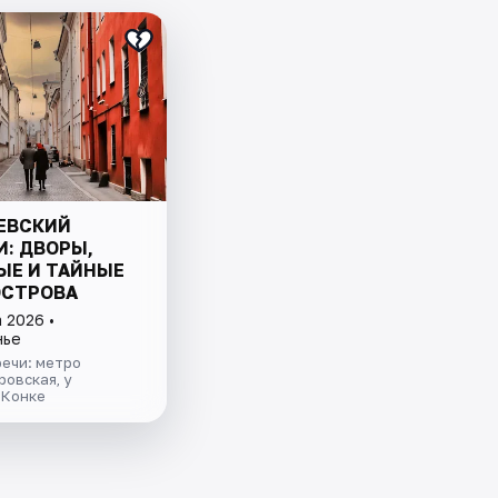
ЕВСКИЙ
И: ДВОРЫ,
ЫЕ И ТАЙНЫЕ
ОСТРОВА
 2026 •
нье
ечи: метро
овская, у
 Конке