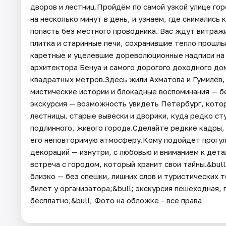
дворов и лестниц.Пройдём по самой узкой улице горо
на несколько минут в день, и узнаем, где снимались
попасть без местного проводника. Вас ждут витраж
плитка и старинные печи, сохранившие тепло прошл
каретные и уцелевшие дореволюционные надписи на с
архитектора Бенуа и самого дорогого доходного до
квадратных метров.Здесь жили Ахматова и Гумилёв,
мистические истории и блокадные воспоминания — б
экскурсия — возможность увидеть Петербург, котор
лестницы, старые вывески и дворики, куда редко с
подлинного, живого города.Сделайте редкие кадры,
его неповторимую атмосферу.Кому подойдёт прогулк
декораций — изнутри, с любовью и вниманием к детал
встреча с городом, который хранит свои тайны.&bu
близко — без спешки, лишних слов и туристических 
билет у организатора;&bull; экскурсия пешеходная, 
бесплатно;&bull; Фото на обложке - все права