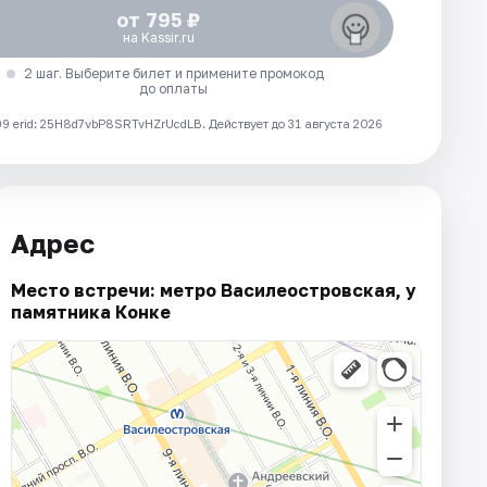
от 795 ₽
на Kassir.ru
2 шаг. Выберите билет и примените промокод
до оплаты
 erid: 25H8d7vbP8SRTvHZrUcdLB.
Действует до 31 августа 2026
Адрес
Место встречи: метро Василеостровская, у
памятника Конке