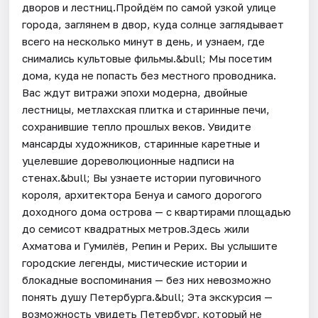
дворов и лестниц.Пройдём по самой узкой улице
города, заглянем в двор, куда солнце заглядывает
всего на несколько минут в день, и узнаем, где
снимались культовые фильмы.&bull; Мы посетим
дома, куда не попасть без местного проводника.
Вас ждут витражи эпохи модерна, двойные
лестницы, метлахская плитка и старинные печи,
сохранившие тепло прошлых веков. Увидите
мансарды художников, старинные каретные и
уцелевшие дореволюционные надписи на
стенах.&bull; Вы узнаете истории пуговичного
короля, архитектора Бенуа и самого дорогого
доходного дома острова — с квартирами площадью
до семисот квадратных метров.Здесь жили
Ахматова и Гумилёв, Репин и Рерих. Вы услышите
городские легенды, мистические истории и
блокадные воспоминания — без них невозможно
понять душу Петербурга.&bull; Эта экскурсия —
возможность увидеть Петербург, который не