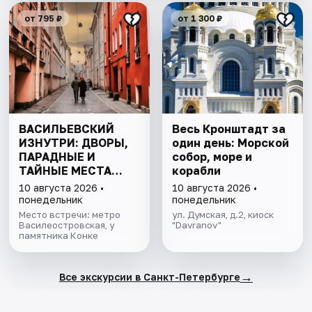
от 795 ₽
от 1 300 ₽
ВАСИЛЬЕВСКИЙ
Весь Кронштадт за
ИЗНУТРИ: ДВОРЫ,
один день: Морской
ПАРАДНЫЕ И
собор, море и
ТАЙНЫЕ МЕСТА
корабли
ОСТРОВА
10 августа 2026 •
10 августа 2026 •
понедельник
понедельник
Место встречи: метро
ул. Думская, д.2, киоск
Василеостровская, у
"Davranov"
памятника Конке
→
Все экскурсии в Санкт-Петербурге