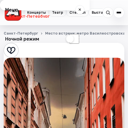
Меню
×
Концерты
Театр
Стендап
Выставки
Квест
Санкт-Петербург
Концерты
Санкт-Петербург
Место встречи: метро Василеостровская,
Ночной режим
☀
☾
Театр
Стендап
Выставки
Квесты
Экскурсии
Спорт
События