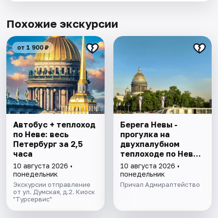
Похожие экскурсии
от 1 900 ₽
Автобус + теплоход
Берега Невы -
по Неве: весь
прогулка на
Петербург за 2,5
двухпалубном
часа
теплоходе по Неве
с подходом к
10 августа 2026 •
10 августа 2026 •
Финскому заливу
понедельник
понедельник
Экскурсии отправление
Причал Адмиралтейство
от ул. Думская, д.2. Киоск
"Турсервис"