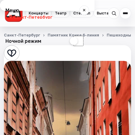
Меню
×
Концерты
Театр
Стендап
Выставки
Квест
Санкт-Петербург
Концерты
Санкт-Петербург
Памятник Конке 6-линия
Пешеходные 
Ночной режим
☀
☾
Театр
Стендап
Выставки
Квесты
Экскурсии
Спорт
События