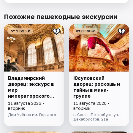
Похожие пешеходные экскурсии
от 1 625 ₽
от 3 590 ₽
Владимирский
Юсуповский
дворец: экскурс в
дворец: роскошь и
мир
тайны в мини-
императорского
группе
блеска
11 августа 2026 •
11 августа 2026 •
вторник
вторник
Дом Учёных им. Горького
г. Санкт-Петербург, ул.
Декабристов, 21а