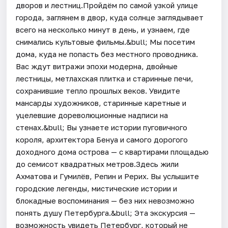
дворов и лестниц.Пройдём по самой узкой улице
города, заглянем в двор, куда солнце заглядывает
всего на несколько минут в день, и узнаем, где
снимались культовые фильмы.&bull; Мы посетим
дома, куда не попасть без местного проводника.
Вас ждут витражи эпохи модерна, двойные
лестницы, метлахская плитка и старинные печи,
сохранившие тепло прошлых веков. Увидите
мансарды художников, старинные каретные и
уцелевшие дореволюционные надписи на
стенах.&bull; Вы узнаете истории пуговичного
короля, архитектора Бенуа и самого дорогого
доходного дома острова — с квартирами площадью
до семисот квадратных метров.Здесь жили
Ахматова и Гумилёв, Репин и Рерих. Вы услышите
городские легенды, мистические истории и
блокадные воспоминания — без них невозможно
понять душу Петербурга.&bull; Эта экскурсия —
возможность увидеть Петербург, который не