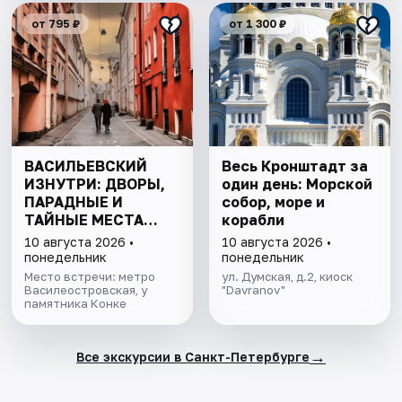
от 795 ₽
от 1 300 ₽
ВАСИЛЬЕВСКИЙ
Весь Кронштадт за
ИЗНУТРИ: ДВОРЫ,
один день: Морской
ПАРАДНЫЕ И
собор, море и
ТАЙНЫЕ МЕСТА
корабли
ОСТРОВА
10 августа 2026 •
10 августа 2026 •
понедельник
понедельник
Место встречи: метро
ул. Думская, д.2, киоск
Василеостровская, у
"Davranov"
памятника Конке
→
Все экскурсии в Санкт-Петербурге