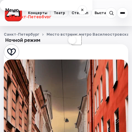
Меню
×
Концерты
Театр
Стендап
Выставки
Квест
Санкт-Петербург
Концерты
Санкт-Петербург
Место встречи: метро Василеостровская,
Ночной режим
☀
☾
Театр
Стендап
Выставки
Квесты
Экскурсии
Спорт
События