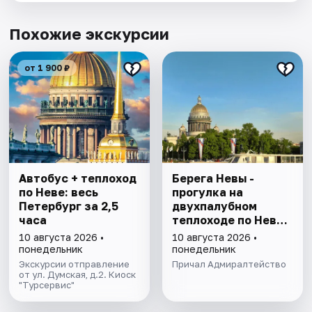
Похожие экскурсии
от 1 900 ₽
Автобус + теплоход
Берега Невы -
по Неве: весь
прогулка на
Петербург за 2,5
двухпалубном
часа
теплоходе по Неве
с подходом к
10 августа 2026 •
10 августа 2026 •
Финскому заливу
понедельник
понедельник
Экскурсии отправление
Причал Адмиралтейство
от ул. Думская, д.2. Киоск
"Турсервис"