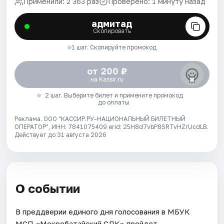
Применили: 2 363 раз
Проверено: 1 минуту назад
адмитад
Скопировать
1 шаг. Скопируйте промокод
от 200 ₽
на Kassir.ru
2 шаг. Выберите билет и примените промокод
до оплаты
Реклама. ООО "КАССИР.РУ-НАЦИОНАЛЬНЫЙ БИЛЕТНЫЙ
ОПЕРАТОР", ИНН: 7841075409 erid: 25H8d7vbP8SRTvHZrUcdLB.
Действует до 31 августа 2026
О событии
В преддверии единого дня голосования в МБУК
МСП «Мокробатайский СДК» пройдет