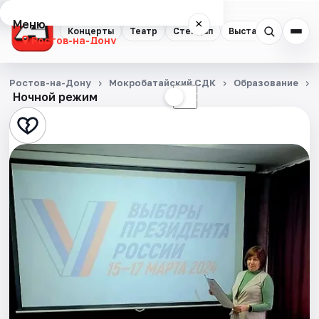
Меню
×
Концерты
Театр
Стендап
Выставки
Квест
Ростов-на-Дону
Концерты
Ростов-на-Дону
Мокробатайский СДК
Образование
Ночной режим
☀
☾
Театр
Стендап
Выставки
Квесты
Экскурсии
Спорт
События