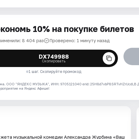
кономь 10% на покупке билетов
рименили: 8 404 раз
Проверено: 1 минуту назад
DX749988
Скопировать
1 шаг. Скопируйте промокод
ма. ООО "ЯНДЕКС МУЗЫКА", ИНН: 9705121040 erid: 25H8d7vbP8SRTvHZrUcdLB
ероприятие на Яндекс Афише!
сюжета музыкальной комедии Александра Журбина «Ваш