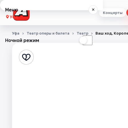
Меню
×
Концерты
Уфа
Концерты
Уфа
Театр оперы и балета
Театр
Ваш ход, Короле
Ночной режим
☀
☾
Театр
Стендап
Выставки
Экскурсии
Спорт
События