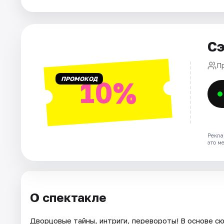
Города
Площадки
Сэ
Артисты
П
Рейтинги
ПРОМОКОД
10%
Рекла
это м
О спектакле
Дворцовые тайны, интриги, перевороты! В основе 