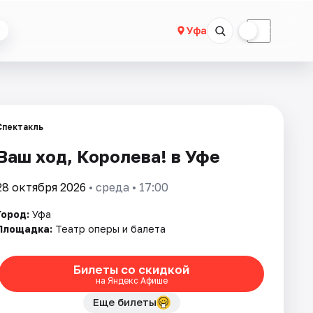
☀
☾
Уфа
Спектакль
Ваш ход, Королева! в Уфе
28 октября 2026
• среда • 17:00
Город:
Уфа
Площадка:
Театр оперы и балета
Билеты со скидкой
на Яндекс Афише
Еще билеты