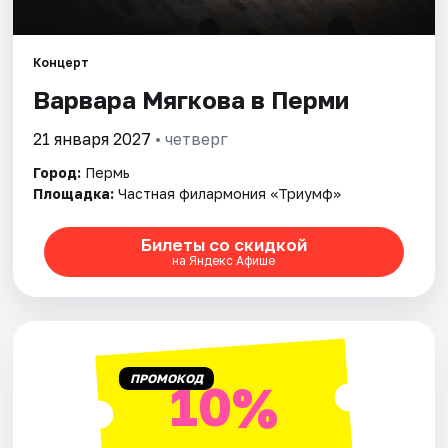
Города
Концерт
Варвара Мягкова в Перми
Площадки
21 января 2027
• четверг
Артисты
Город:
Пермь
Рейтинги
Площадка:
Частная филармония «Триумф»
Билеты со скидкой
на Яндекс Афише
ПРОМОКОД
10%