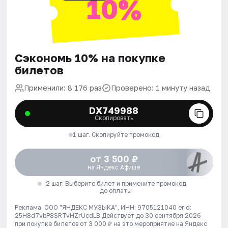
10%
Сэкономь 10% на покупке
билетов
Применили: 8 176 раз
Проверено: 1 минуту назад
DX749988
Скопировать
1 шаг. Скопируйте промокод
от 3 500 ₽
на Яндекс Афише
2 шаг. Выберите билет и примените промокод
до оплаты
Реклама. ООО "ЯНДЕКС МУЗЫКА", ИНН: 9705121040 erid:
25H8d7vbP8SRTvHZrUcdLB
Действует до 30 сентября 2026
при покупке билетов от 3 000 ₽ на это мероприятие на Яндекс