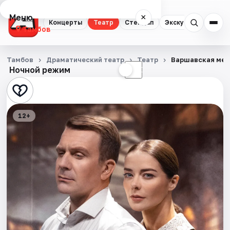
Меню
×
Концерты
Театр
Стендап
Экскурсии
Спор
Тамбов
Концерты
Тамбов
Драматический театр
Театр
Варшавская ме
Ночной режим
☀
☾
Театр
Стендап
12+
Экскурсии
Спорт
События
Города