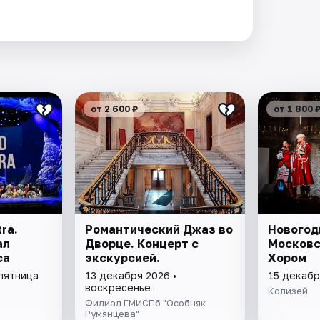
от 2 600 ₽
от 1 800 
ra.
Романтический Джаз во
Новогод
ал
Дворце. Концерт с
Московс
са
экскурсией.
Хором
 пятница
13 декабря 2026 •
15 декабр
воскресенье
Колизей
Филиал ГМИСПб "Особняк
Румянцева"