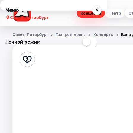
Меню
×
Концерты
Театр
С
Санкт-Петербург
Концерты
Санкт-Петербург
Газпром Арена
Концерты
Ваня
Ночной режим
☀
☾
Театр
Стендап
Выставки
Квесты
Экскурсии
Спорт
События