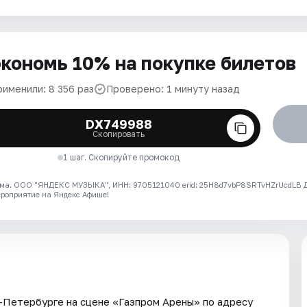
кономь 10% на покупке билетов
рименили: 8 356 раз
Проверено: 1 минуту назад
DX749988
Скопировать
1 шаг. Скопируйте промокод
ма. ООО "ЯНДЕКС МУЗЫКА", ИНН: 9705121040 erid: 25H8d7vbP8SRTvHZrUcdLB
ероприятие на Яндекс Афише!
-Петербурге на сцене «Газпром Арены» по адресу