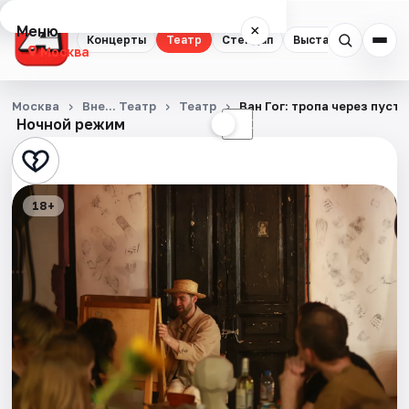
Меню
×
Концерты
Театр
Стендап
Выставки
Квест
Москва
Концерты
Москва
Вне… Театр
Театр
Ван Гог: тропа через пуст
Ночной режим
☀
☾
Театр
Стендап
18+
Выставки
Квесты
Экскурсии
Спорт
События