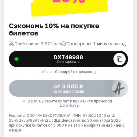
Сэкономь 10% на покупке
билетов
Применили: 7 921 раз
Проверено: 1 минуту назад
DX749988
Скопировать
1 шаг. Скопируйте промокод
от 3 000 ₽
на Яндекс Афише
2 шаг. Выберите билет и примените промокод
до оплаты
Реклама. ООО "ЯНДЕКС МУЗЫКА", ИНН: 9705121040 erid:
25H8d7vbP8SRTvHZrUcdLB
Действует до 30 сентября 2026
при покупке билетов от 3 000 ₽ на это мероприятие на Яндекс
Афише!