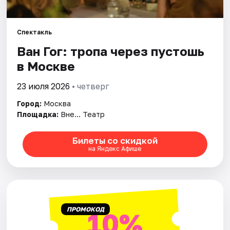
Города
Спектакль
Ван Гог: тропа через пустошь
Площадки
в Москве
Артисты
23 июля 2026
• четверг
Рейтинги
Город:
Москва
Площадка:
Вне… Театр
Билеты со скидкой
на Яндекс Афише
ПРОМОКОД
10%