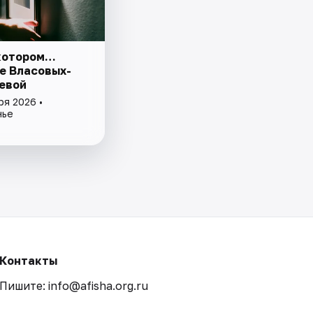
 котором…
е Власовых-
евой
ря 2026 •
нье
Контакты
Пишите: info@afisha.org.ru