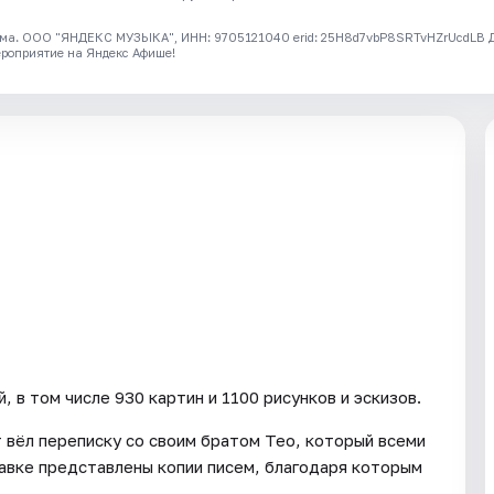
ма. ООО "ЯНДЕКС МУЗЫКА", ИНН: 9705121040 erid: 25H8d7vbP8SRTvHZrUcdLB
ероприятие на Яндекс Афише!
, в том числе 930 картин и 1100 рисунков и эскизов.
 вёл переписку со своим братом Тео, который всеми
авке представлены копии писем, благодаря которым