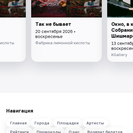
Так не бывает
Окно, в
Собрани
20 сентября 2026 •
Шишмар
воскресенье
кислоты
Фабрика лимонной кислоты
13 сентяб
воскресе
KGallery
Навигация
Главная
Города
Площадки
Артисты
Рейтинги
Промокоды
О нас
Возврат билетов