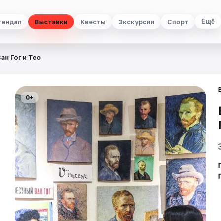
тендап
Выставки
Квесты
Экскурсии
Спорт
Ещё
ан Гог и Тео
0+