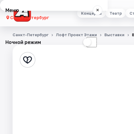
Меню
×
Концерты
Театр
С
Санкт-Петербург
Концерты
Санкт-Петербург
Лофт Проект Этажи
Выставки
В
Ночной режим
☀
☾
Театр
Стендап
Выставки
Квесты
Экскурсии
Спорт
События