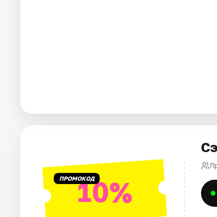
Города
Площадки
Артисты
Рейтинги
Сэ
П
ПРОМОКОД
10%