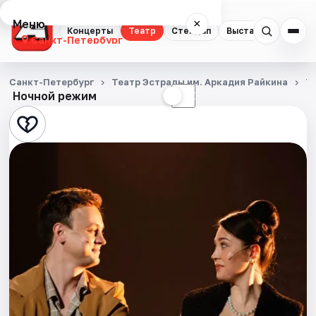
Меню
×
Концерты
Театр
Стендап
Выставки
Квест
Санкт-Петербург
Концерты
Санкт-Петербург
Театр Эстрады им. Аркадия Райкина
Т
Ночной режим
☀
☾
Театр
Стендап
Выставки
Квесты
Экскурсии
Спорт
События