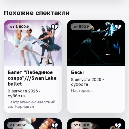
Похожие спектакли
от 1 900 ₽
от 500 ₽
Балет "Лебединое
Бесы
озеро"///Swan Lake
8 августа 2026 •
ballet
суббота
Мастерская
8 августа 2026 •
суббота
Театрально-концертный
зал Карнавал
от 500 ₽
от 650 ₽