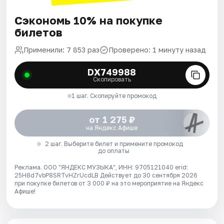
Сэкономь 10% на покупке
билетов
Применили: 7 853 раз
Проверено: 1 минуту назад
DX749988
Скопировать
1 шаг. Скопируйте промокод
от 1 275 ₽
на Яндекс Афише
2 шаг. Выберите билет и примените промокод
до оплаты
Реклама. ООО "ЯНДЕКС МУЗЫКА", ИНН: 9705121040 erid:
25H8d7vbP8SRTvHZrUcdLB
Действует до 30 сентября 2026
при покупке билетов от 3 000 ₽ на это мероприятие на Яндекс
Афише!