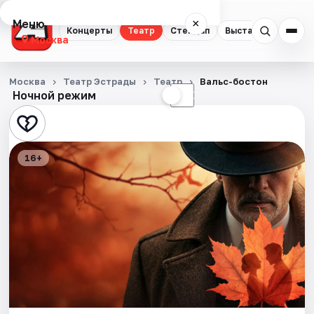
Меню
×
Концерты
Театр
Стендап
Выставки
Квест
Москва
Концерты
Москва
Театр Эстрады
Театр
Вальс-бостон
Ночной режим
☀
☾
Театр
Стендап
16+
Выставки
Квесты
Экскурсии
Спорт
События