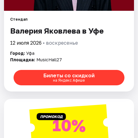
Города
Площадки
Стендап
Валерия Яковлева в Уфе
Артисты
12 июля 2026
• воскресенье
Рейтинги
Город:
Уфа
Площадка:
MusicHall27
Билеты со скидкой
на Яндекс Афише
ПРОМОКОД
10%