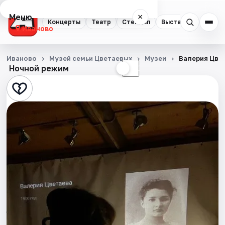
Меню
×
Концерты
Театр
Стендап
Выставки
Спорт
Иваново
Концерты
Иваново
Музей семьи Цветаевых
Музеи
Валерия Цве
Ночной режим
☀
☾
Театр
Стендап
Выставки
Спорт
События
Города