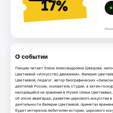
17%
Рекла
О событии
Лекцию читает Елена Александровна Шведова, непо
Цветаевой «Искусство движения». Валерия Цветаев
Цветаевой, педагог, автор биографических «Записо
деятелей России, основатель студии, а затем госку
находящийся на хранении в Музее семьи Цветаевых
об эпохе авангарда, развитии циркового искусства 
деятельности Валерии Цветаевой, приметах времени.
будет интересна любителям истории, циркового иску