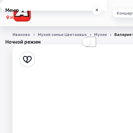
Меню
×
Концер
Иваново
Концерты
Иваново
Музей семьи Цветаевых
Музеи
Валерия 
Ночной режим
☀
☾
Театр
Стендап
Выставки
Спорт
События
Города