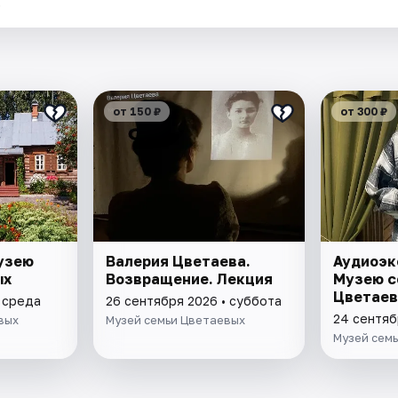
.
от 150 ₽
от 300 ₽
узею
Валерия Цветаева.
Аудиоэк
ых
Возвращение. Лекция
Музею с
Цветаев
• среда
26 сентября 2026 • суббота
24 сентяб
вых
Музей семьи Цветаевых
Музей сем