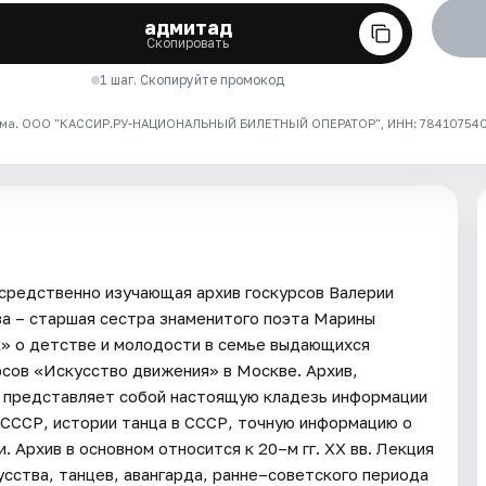
адмитад
Скопировать
1 шаг. Скопируйте промокод
ма. ООО "КАССИР.РУ-НАЦИОНАЛЬНЫЙ БИЛЕТНЫЙ ОПЕРАТОР", ИНН: 7841075409
средственно изучающая архив госкурсов Валерии
а – старшая сестра знаменитого поэта Марины
к» о детстве и молодости в семье выдающихся
рсов «Искусство движения» в Москве. Архив,
, представляет собой настоящую кладезь информации
в СССР, истории танца в СССР, точную информацию о
 Архив в основном относится к 20–м гг. XX вв. Лекция
сства, танцев, авангарда, ранне–советского периода