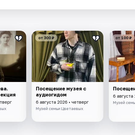
.
от 300 ₽
от 100 ₽
ва.
Посещение музея с
Посещен
Лекция
аудиогидом
6 августа 
етверг
6 августа 2026 • четверг
Музей сем
вых
Музей семьи Цветаевых