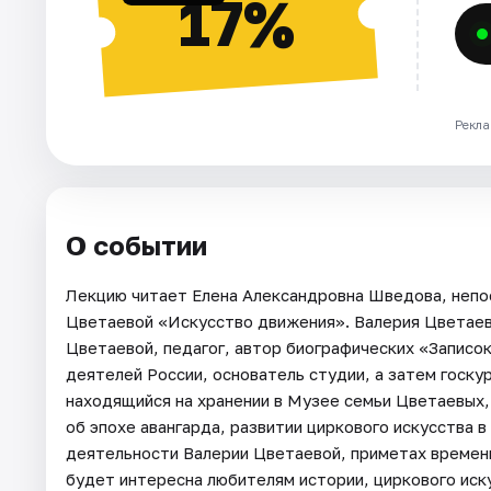
17%
Рекла
О событии
Лекцию читает Елена Александровна Шведова, непо
Цветаевой «Искусство движения». Валерия Цветаев
Цветаевой, педагог, автор биографических «Записо
деятелей России, основатель студии, а затем госку
находящийся на хранении в Музее семьи Цветаевых
об эпохе авангарда, развитии циркового искусства 
деятельности Валерии Цветаевой, приметах времени.
будет интересна любителям истории, циркового иску