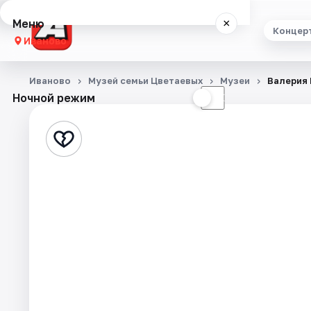
Меню
×
Концер
Иваново
Концерты
Иваново
Музей семьи Цветаевых
Музеи
Валерия 
Ночной режим
☀
☾
Театр
Стендап
Выставки
Спорт
События
Города