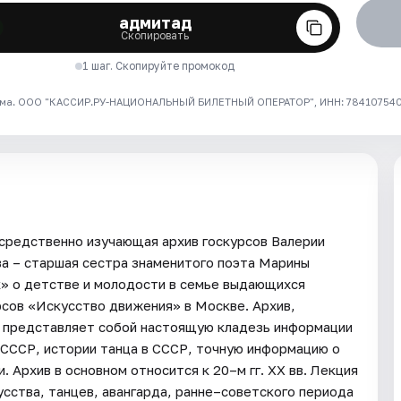
адмитад
Скопировать
1 шаг. Скопируйте промокод
ма. ООО "КАССИР.РУ-НАЦИОНАЛЬНЫЙ БИЛЕТНЫЙ ОПЕРАТОР", ИНН: 7841075409
средственно изучающая архив госкурсов Валерии
а – старшая сестра знаменитого поэта Марины
к» о детстве и молодости в семье выдающихся
рсов «Искусство движения» в Москве. Архив,
, представляет собой настоящую кладезь информации
в СССР, истории танца в СССР, точную информацию о
 Архив в основном относится к 20–м гг. XX вв. Лекция
сства, танцев, авангарда, ранне–советского периода