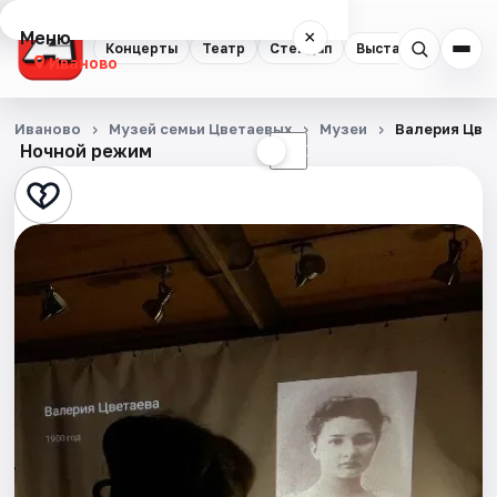
Меню
×
Концерты
Театр
Стендап
Выставки
Спорт
Иваново
Концерты
Иваново
Музей семьи Цветаевых
Музеи
Валерия Цве
Ночной режим
☀
☾
Театр
Стендап
Выставки
Спорт
События
Города