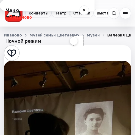
Меню
×
Концерты
Театр
Стендап
Выставки
Спорт
Иваново
Концерты
Иваново
Музей семьи Цветаевых
Музеи
Валерия Цве
Ночной режим
☀
☾
Театр
Стендап
Выставки
Спорт
События
Города