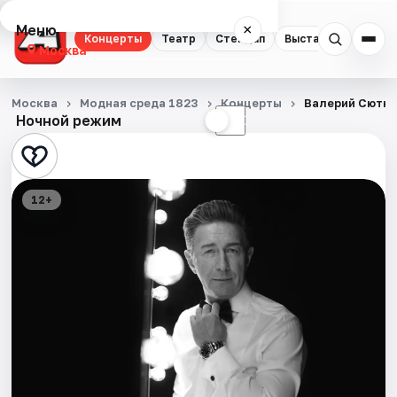
Меню
×
Концерты
Театр
Стендап
Выставки
Квест
Москва
Концерты
Москва
Модная среда 1823
Концерты
Валерий Сютки
Ночной режим
☀
☾
Театр
Стендап
12+
Выставки
Квесты
Экскурсии
Спорт
События