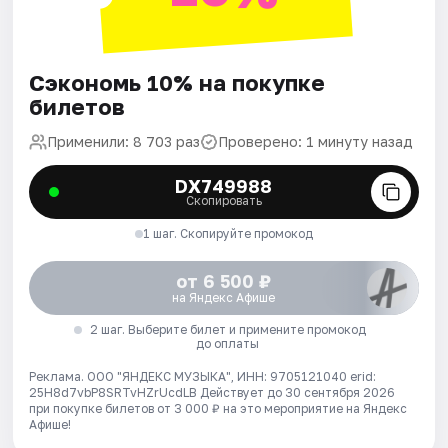
Сэкономь 10% на покупке
билетов
Применили: 8 703 раз
Проверено: 1 минуту назад
DX749988
Скопировать
1 шаг. Скопируйте промокод
от 6 500 ₽
на Яндекс Афише
2 шаг. Выберите билет и примените промокод
до оплаты
Реклама. ООО "ЯНДЕКС МУЗЫКА", ИНН: 9705121040 erid:
25H8d7vbP8SRTvHZrUcdLB
Действует до 30 сентября 2026
при покупке билетов от 3 000 ₽ на это мероприятие на Яндекс
Афише!