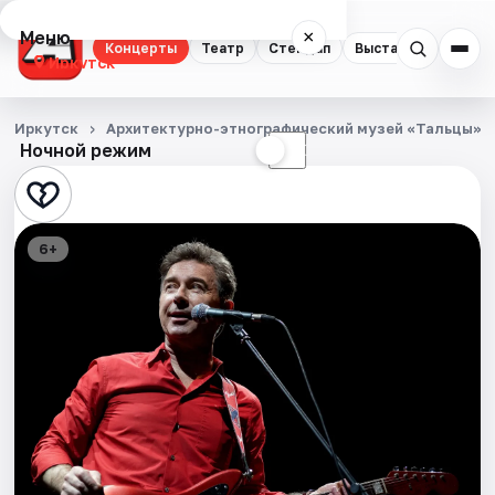
Меню
×
Концерты
Театр
Стендап
Выставки
Квест
Иркутск
Концерты
Иркутск
Архитектурно-этнографический музей «Тальцы»
Ночной режим
☀
☾
Театр
Стендап
6+
Выставки
Квесты
Спорт
События