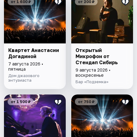
от 1 600 ₽
от 200 ₽
Квартет Анастасии
Открытый
Догадиной
Микрофон от
Стендап Сибирь
7 августа 2026 •
пятница
9 августа 2026 •
воскресенье
Дом джазового
энтузиаста
Бар «Подземка»
от 1 500 ₽
от 750 ₽